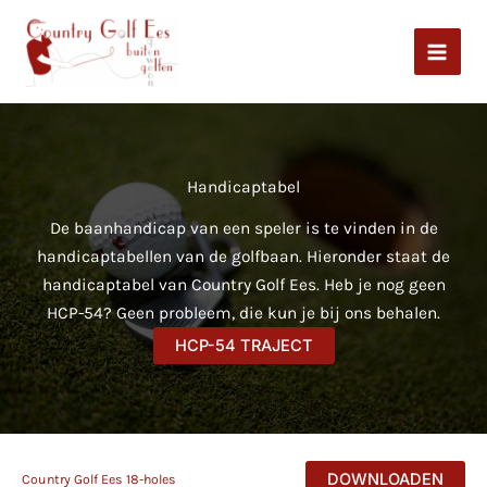
Ga
naar
de
inhoud
Handicaptabel
De baanhandicap van een speler is te vinden in de
handicaptabellen van de golfbaan. Hieronder staat de
handicaptabel van Country Golf Ees. Heb je nog geen
HCP-54? Geen probleem, die kun je bij ons behalen.
HCP-54 TRAJECT
DOWNLOADEN
Country Golf Ees 18-holes