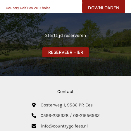
DOWNLOADEN
Country Golf Ees 2e 9-holes
Starttijd reserveren
RESERVEER HIER
Contact
Oosterweg 1, 9536 PR Ees
0599-236328 / 06-21656562
info@countrygolfees.nl